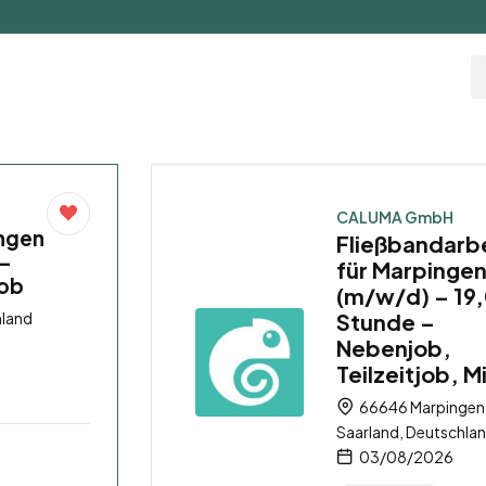
CALUMA GmbH
ingen
Fließbandarb
 –
für Marpinge
job
(m/w/d) – 19,
hland
Stunde –
Nebenjob,
Teilzeitjob, M
66646 Marpingen
Saarland, Deutschla
03/08/2026