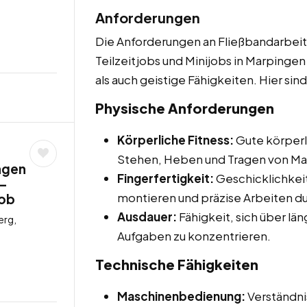
Anforderungen
Die Anforderungen an Fließbandarbeit
Teilzeitjobs und Minijobs in Marpingen
als auch geistige Fähigkeiten. Hier sin
Physische Anforderungen
Körperliche Fitness:
Gute körperli
Stehen, Heben und Tragen von Mate
ngen
Fingerfertigkeit:
Geschicklichkeit
 –
montieren und präzise Arbeiten d
job
Ausdauer:
Fähigkeit, sich über lä
erg,
Aufgaben zu konzentrieren.
Technische Fähigkeiten
Maschinenbedienung:
Verständni