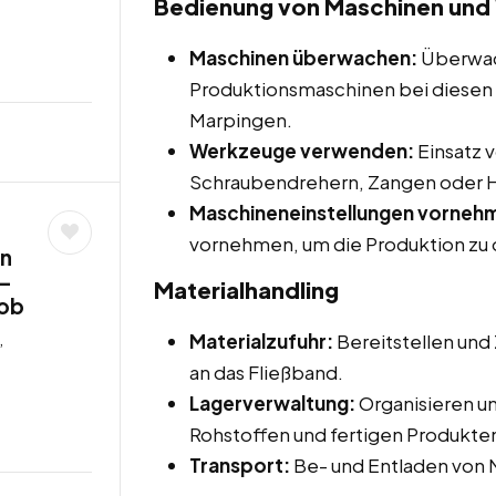
Bedienung von Maschinen un
Maschinen überwachen:
Überwac
Produktionsmaschinen bei diesen N
Marpingen.
Werkzeuge verwenden:
Einsatz 
Schraubendrehern, Zangen oder
Maschineneinstellungen vorneh
vornehmen, um die Produktion zu 
rn
 –
Materialhandling
job
,
Materialzufuhr:
Bereitstellen und 
an das Fließband.
Lagerverwaltung:
Organisieren u
Rohstoffen und fertigen Produkte
Transport:
Be- und Entladen von M