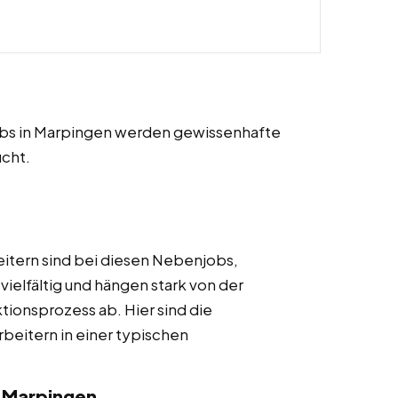
jobs in Marpingen werden gewissenhafte
ucht.
itern sind bei diesen Nebenjobs,
vielfältig und hängen stark von der
tionsprozess ab. Hier sind die
rbeitern in einer typischen
 Marpingen