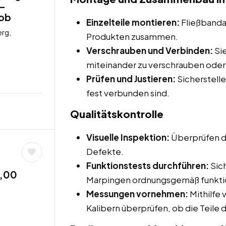
 –
job
Einzelteile montieren:
Fließbandar
erg,
Produkten zusammen.
Verschrauben und Verbinden:
Si
miteinander zu verschrauben oder
Prüfen und Justieren:
Sicherstelle
fest verbunden sind.
Qualitätskontrolle
Visuelle Inspektion:
Überprüfen de
Defekte.
Funktionstests durchführen:
Sich
9,00
Marpingen ordnungsgemäß funkti
Messungen vornehmen:
Mithilfe
Kalibern überprüfen, ob die Teile