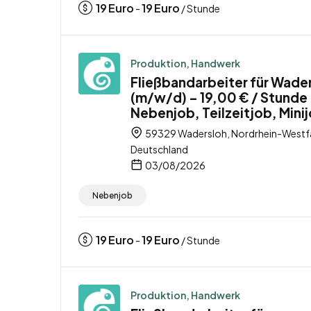
19
Euro
19
Euro
-
/ Stunde
Produktion, Handwerk
Fließbandarbeiter für Wade
(m/w/d) – 19,00 € / Stunde
Nebenjob, Teilzeitjob, Mini
59329 Wadersloh, Nordrhein-Westfa
Deutschland
03/08/2026
Nebenjob
19
Euro
19
Euro
-
/ Stunde
Produktion, Handwerk