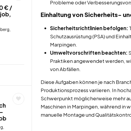
Probleme oder Verbesserungsvor
0 € /
job,
Einhaltung von Sicherheits- u
Sicherheitsrichtlinien befolgen:
T
berg,
Schutzausrüstung (PSA) und Einhalt
Marpingen.
Umweltvorschriften beachten:
S
Praktiken angewendet werden, wie
von Abfällen.
Diese Aufgaben können je nach Branch
Produktionsprozess variieren. In hoc
Schwerpunkt möglicherweise mehr au
och
Maschinen in Marpingen, während in 
 –
manuelle Montage und Qualitätskontro
job
g,