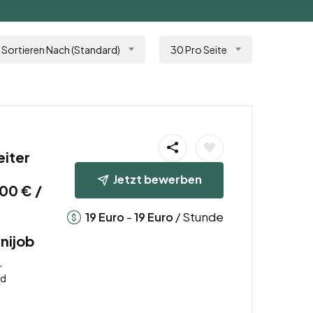
Sortieren Nach (Standard)
30 Pro Seite
eiter
n
Jetzt bewerben
00 € /
-
/ Stunde
19
Euro
19
Euro
inijob
,
nd