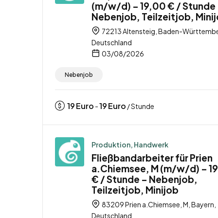
(m/w/d) – 19,00 € / Stunde
Nebenjob, Teilzeitjob, Mini
72213 Altensteig, Baden-Württemb
Deutschland
03/08/2026
Nebenjob
19
Euro
19
Euro
-
/ Stunde
Produktion, Handwerk
Fließbandarbeiter für Prien
a.Chiemsee, M (m/w/d) – 1
€ / Stunde – Nebenjob,
Teilzeitjob, Minijob
83209 Prien a.Chiemsee, M, Bayern,
Deutschland