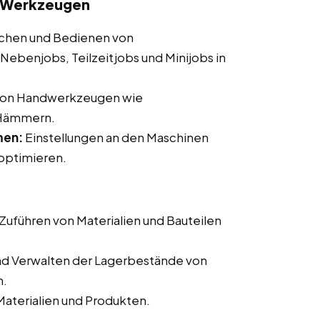
d Werkzeugen
hen und Bedienen von
ebenjobs, Teilzeitjobs und Minijobs in
von Handwerkzeugen wie
 Hämmern.
men:
Einstellungen an den Maschinen
optimieren.
Zuführen von Materialien und Bauteilen
nd Verwalten der Lagerbestände von
n.
aterialien und Produkten.