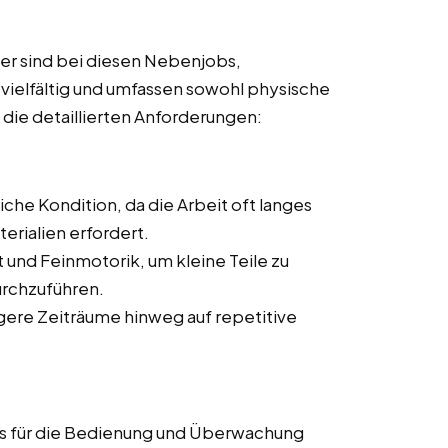
er sind bei diesen Nebenjobs,
 vielfältig und umfassen sowohl physische
d die detaillierten Anforderungen:
che Kondition, da die Arbeit oft langes
rialien erfordert.
 und Feinmotorik, um kleine Teile zu
urchzuführen.
ngere Zeiträume hinweg auf repetitive
s für die Bedienung und Überwachung