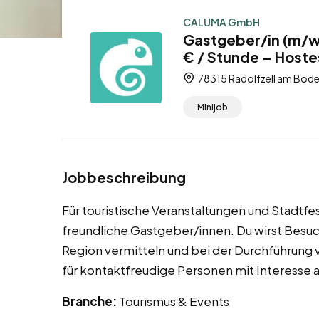
CALUMA GmbH
Gastgeber/in (m/w/
€ / Stunde – Hoste
78315 Radolfzell am Bod
Minijob
Jobbeschreibung
Für touristische Veranstaltungen und Stadtfe
freundliche Gastgeber/innen. Du wirst Besuc
Region vermitteln und bei der Durchführung vo
für kontaktfreudige Personen mit Interess
Branche:
Tourismus & Events