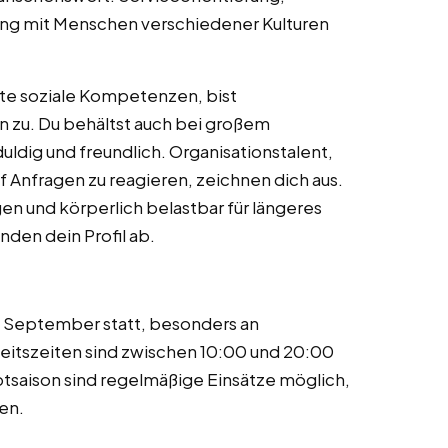
g mit Menschen verschiedener Kulturen
gte soziale Kompetenzen, bist
n zu. Du behältst auch bei großem
ldig und freundlich. Organisationstalent,
uf Anfragen zu reagieren, zeichnen dich aus.
en und körperlich belastbar für längeres
nden dein Profil ab.
is September statt, besonders an
itszeiten sind zwischen 10:00 und 20:00
ptsaison sind regelmäßige Einsätze möglich,
en.