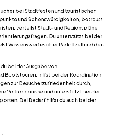
sucher bei Stadtfesten und touristischen
mpunkte und Sehenswürdigkeiten, betreust
isten, verteilst Stadt- und Regionspläne
Orientierungsfragen. Du unterstützt bei der
elst Wissenswertes über Radolfzell und den
 du bei der Ausgabe von
 Bootstouren, hilfst bei der Koordination
gen zur Besucherzufriedenheit durch,
e Vorkommnisse und unterstützt bei der
orten. Bei Bedarf hilfst du auch bei der