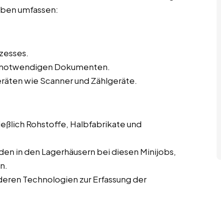
gaben umfassen:
zesses.
en notwendigen Dokumenten.
eräten wie Scanner und Zählgeräte.
eßlich Rohstoffe, Halbfabrikate und
en in den Lagerhäusern bei diesen Minijobs,
n.
eren Technologien zur Erfassung der