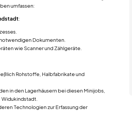
gaben umfassen:
indstadt
:
zesses.
en notwendigen Dokumenten.
eräten wie Scanner und Zählgeräte.
eßlich Rohstoffe, Halbfabrikate und
en in den Lagerhäusern bei diesen Minijobs,
 Widukindstadt.
eren Technologien zur Erfassung der