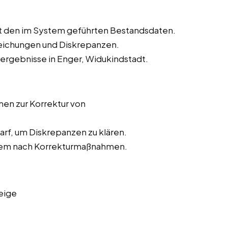
t den im System geführten Bestandsdaten.
weichungen und Diskrepanzen.
rergebnisse in Enger, Widukindstadt.
n zur Korrektur von
rf, um Diskrepanzen zu klären.
stem nach Korrekturmaßnahmen.
eige