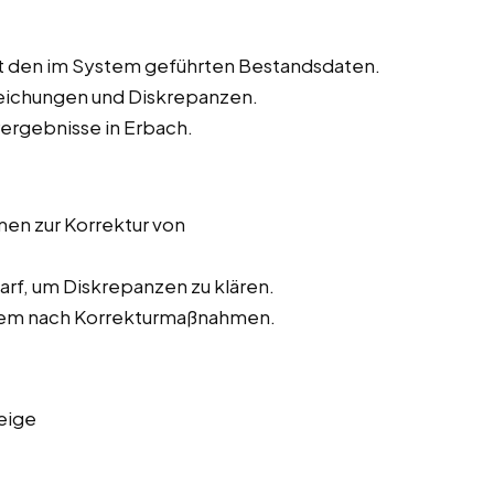
t den im System geführten Bestandsdaten.
weichungen und Diskrepanzen.
rergebnisse in Erbach.
n zur Korrektur von
rf, um Diskrepanzen zu klären.
stem nach Korrekturmaßnahmen.
eige