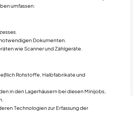
gaben umfassen:
zesses.
en notwendigen Dokumenten.
eräten wie Scanner und Zählgeräte.
eßlich Rohstoffe, Halbfabrikate und
en in den Lagerhäusern bei diesen Minijobs,
h.
eren Technologien zur Erfassung der