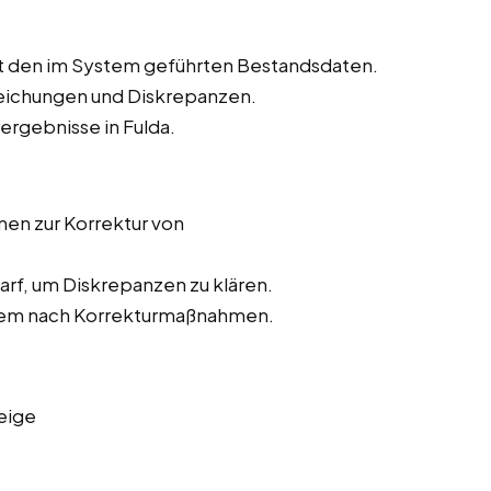
t den im System geführten Bestandsdaten.
weichungen und Diskrepanzen.
ergebnisse in Fulda.
n zur Korrektur von
rf, um Diskrepanzen zu klären.
stem nach Korrekturmaßnahmen.
eige