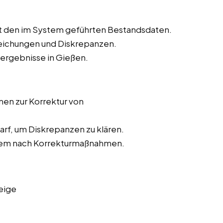
t den im System geführten Bestandsdaten.
weichungen und Diskrepanzen.
rergebnisse in Gießen.
n zur Korrektur von
rf, um Diskrepanzen zu klären.
stem nach Korrekturmaßnahmen.
eige