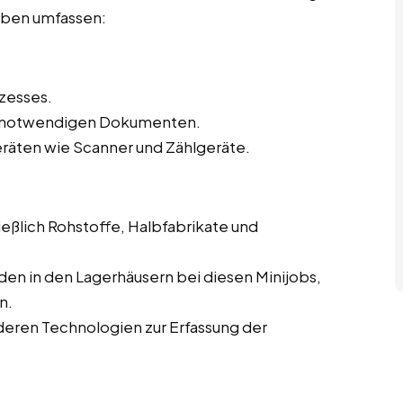
gaben umfassen:
zesses.
en notwendigen Dokumenten.
eräten wie Scanner und Zählgeräte.
eßlich Rohstoffe, Halbfabrikate und
en in den Lagerhäusern bei diesen Minijobs,
n.
eren Technologien zur Erfassung der