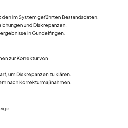
t den im System geführten Bestandsdaten.
weichungen und Diskrepanzen.
rergebnisse in Gundelfingen.
n zur Korrektur von
rf, um Diskrepanzen zu klären.
stem nach Korrekturmaßnahmen.
eige