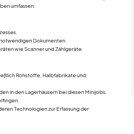
gaben umfassen:
zesses.
en notwendigen Dokumenten.
eräten wie Scanner und Zählgeräte.
eßlich Rohstoffe, Halbfabrikate und
en in den Lagerhäusern bei diesen Minijobs,
lfingen.
eren Technologien zur Erfassung der