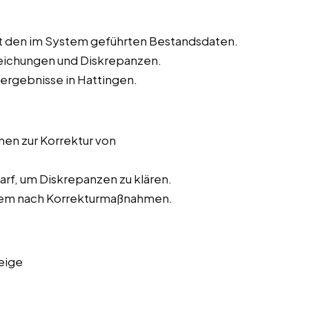
t den im System geführten Bestandsdaten.
weichungen und Diskrepanzen.
rergebnisse in Hattingen.
n zur Korrektur von
rf, um Diskrepanzen zu klären.
stem nach Korrekturmaßnahmen.
eige