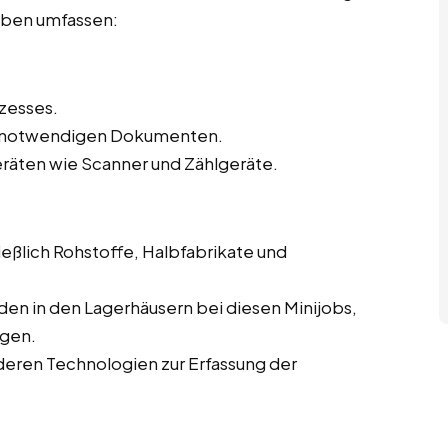
gaben umfassen:
zesses.
en notwendigen Dokumenten.
eräten wie Scanner und Zählgeräte.
eßlich Rohstoffe, Halbfabrikate und
en in den Lagerhäusern bei diesen Minijobs,
ngen.
eren Technologien zur Erfassung der