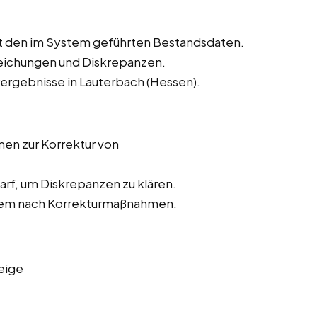
t den im System geführten Bestandsdaten.
weichungen und Diskrepanzen.
rergebnisse in Lauterbach (Hessen).
n zur Korrektur von
rf, um Diskrepanzen zu klären.
stem nach Korrekturmaßnahmen.
eige