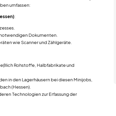
gaben umfassen:
Hessen)
:
zesses.
en notwendigen Dokumenten.
eräten wie Scanner und Zählgeräte.
eßlich Rohstoffe, Halbfabrikate und
en in den Lagerhäusern bei diesen Minijobs,
bach (Hessen).
eren Technologien zur Erfassung der