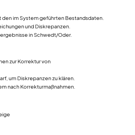
t den im System geführten Bestandsdaten.
weichungen und Diskrepanzen.
urergebnisse in Schwedt/Oder.
n zur Korrektur von
rf, um Diskrepanzen zu klären.
stem nach Korrekturmaßnahmen.
eige