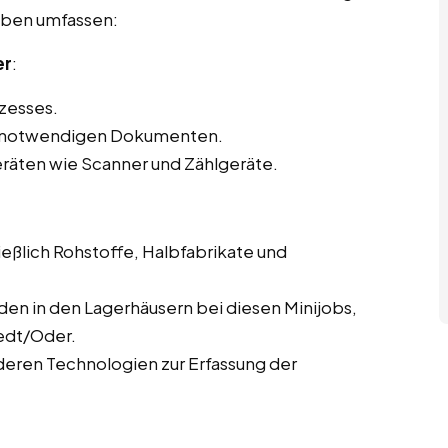
gaben umfassen:
er
:
zesses.
en notwendigen Dokumenten.
eräten wie Scanner und Zählgeräte.
eßlich Rohstoffe, Halbfabrikate und
en in den Lagerhäusern bei diesen Minijobs,
edt/Oder.
eren Technologien zur Erfassung der