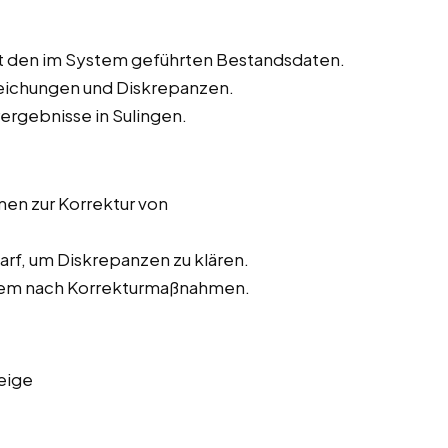
t den im System geführten Bestandsdaten.
weichungen und Diskrepanzen.
rergebnisse in Sulingen.
n zur Korrektur von
rf, um Diskrepanzen zu klären.
stem nach Korrekturmaßnahmen.
eige