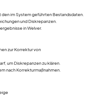
t den im System geführten Bestandsdaten.
weichungen und Diskrepanzen.
rergebnisse in Welver.
n zur Korrektur von
rf, um Diskrepanzen zu klären.
stem nach Korrekturmaßnahmen.
eige