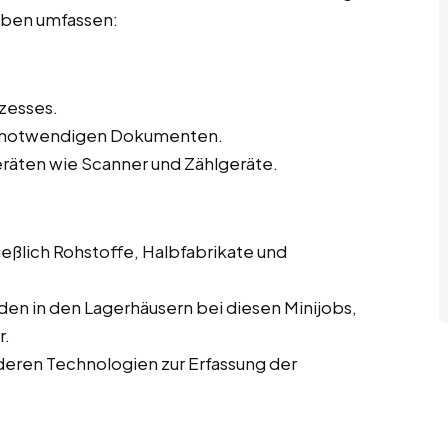
gaben umfassen:
zesses.
en notwendigen Dokumenten.
eräten wie Scanner und Zählgeräte.
eßlich Rohstoffe, Halbfabrikate und
en in den Lagerhäusern bei diesen Minijobs,
r.
eren Technologien zur Erfassung der