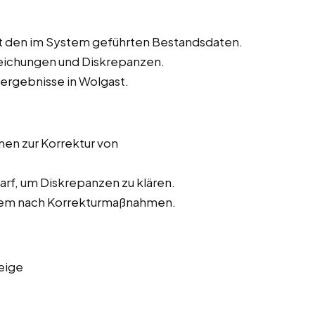
t den im System geführten Bestandsdaten.
weichungen und Diskrepanzen.
rergebnisse in Wolgast.
n zur Korrektur von
rf, um Diskrepanzen zu klären.
stem nach Korrekturmaßnahmen.
eige