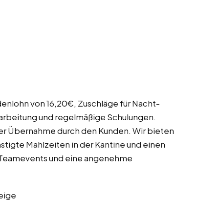
enlohn von 16,20€, Zuschläge für Nacht-
narbeitung und regelmäßige Schulungen.
ner Übernahme durch den Kunden. Wir bieten
stigte Mahlzeiten in der Kantine und einen
t. Teamevents und eine angenehme
eige