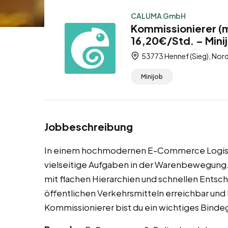
CALUMA GmbH
Kommissionierer (
16,20€/Std. – Mini
53773 Hennef (Sieg), Nor
Minijob
Jobbeschreibung
In einem hochmodernen E-Commerce Logisti
vielseitige Aufgaben in der Warenbewegung. 
mit flachen Hierarchien und schnellen Entsc
öffentlichen Verkehrsmitteln erreichbar und b
Kommissionierer bist du ein wichtiges Bind