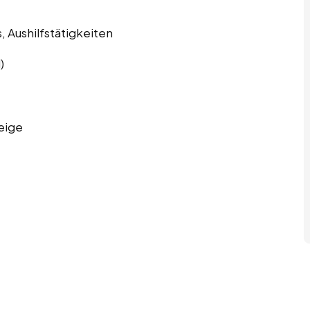
s, Aushilfstätigkeiten
)
eige