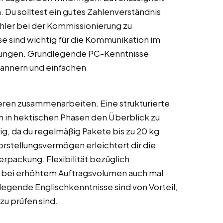
. Du solltest ein gutes Zahlenverständnis
hler bei der Kommissionierung zu
 sind wichtig für die Kommunikation im
sungen. Grundlegende PC-Kenntnisse
cannern und einfachen
deren zusammenarbeiten. Eine strukturierte
ch in hektischen Phasen den Überblick zu
ig, da du regelmäßig Pakete bis zu 20 kg
rstellungsvermögen erleichtert dir die
rpackung. Flexibilität bezüglich
, bei erhöhtem Auftragsvolumen auch mal
legende Englischkenntnisse sind von Vorteil,
zu prüfen sind.