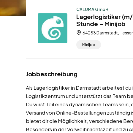
CALUMA GmbH
Lagerlogistiker (m
Stunde – Minijob
64283 Darmstadt, Hessen
Minijob
Jobbeschreibung
Als Lagerlogistiker in Darmstadt arbeitest
Logistikzentrum und unterstützt das Team be
Du wirst Teil eines dynamischen Teams sein, 
Versand von Online-Bestellungen zuständig is
bietet dir die Möglichkeit, verschiedene Be
Besonders in der Vorweihnachtszeit und zu A