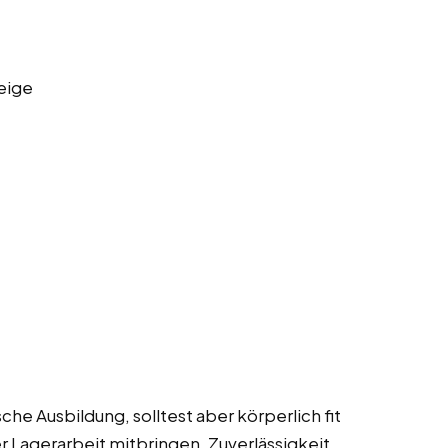
eige
che Ausbildung, solltest aber körperlich fit
er Lagerarbeit mitbringen. Zuverlässigkeit