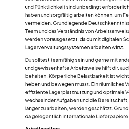
und Pünktlichkeit sind unbedingt erforderlich
haben und sorgfältig arbeiten können, um Fe
vermeiden. Grundlegende Deutschkenntnisse
Team und das Verständnis von Arbeitsanwei
werden vorausgesetzt, da du mit digitalen S
Lagerverwaltungssystemen arbeiten wirst.
Du solltest teamfähig sein und gerne mit an
und gewissenhafte Arbeitsweise hilft dir, au
behalten. Körperliche Belastbarkeit ist wicht
heben und bewegen musst. Ein räumliches Vo
effiziente Lagerplatznutzung und optimale Ve
wechselnder Aufgaben und die Bereitschaft
länger zu arbeiten, werden geschätzt. Grund
da gelegentlich internationale Lieferpapiere 
Arbeitszeiten: