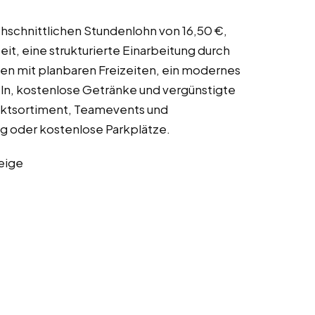
rchschnittlichen Stundenlohn von 16,50 €,
t, eine strukturierte Einarbeitung durch
en mit planbaren Freizeiten, ein modernes
ln, kostenlose Getränke und vergünstigte
duktsortiment, Teamevents und
g oder kostenlose Parkplätze.
eige