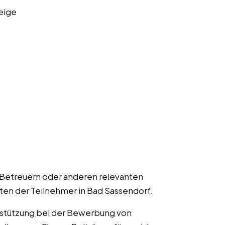
eige
 Betreuern oder anderen relevanten
lten der Teilnehmer in Bad Sassendorf.
rstützung bei der Bewerbung von