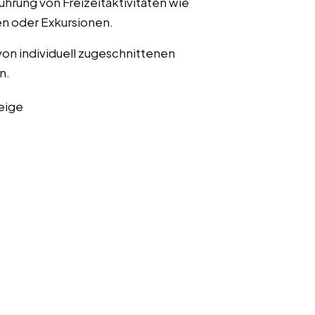
ührung von Freizeitaktivitäten wie
n oder Exkursionen.
von individuell zugeschnittenen
n.
eige