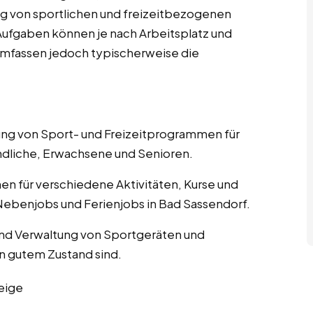
g von sportlichen und freizeitbezogenen
n Aufgaben können je nach Arbeitsplatz und
 umfassen jedoch typischerweise die
nung von Sport- und Freizeitprogrammen für
ndliche, Erwachsene und Senioren.
nen für verschiedene Aktivitäten, Kurse und
Nebenjobs und Ferienjobs in Bad Sassendorf.
und Verwaltung von Sportgeräten und
in gutem Zustand sind.
eige