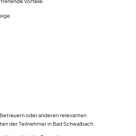
ftretende Vorfälle.
eige
 Betreuern oder anderen relevanten
lten der Teilnehmer in Bad Schwalbach.