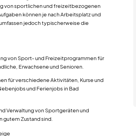
g von sportlichen und freizeitbezogenen
n Aufgaben können je nach Arbeitsplatz und
, umfassen jedoch typischerweise die
nung von Sport- und Freizeitprogrammen für
ndliche, Erwachsene und Senioren.
nen für verschiedene Aktivitäten, Kurse und
Nebenjobs und Ferienjobs in Bad
und Verwaltung von Sportgeräten und
in gutem Zustand sind.
eige