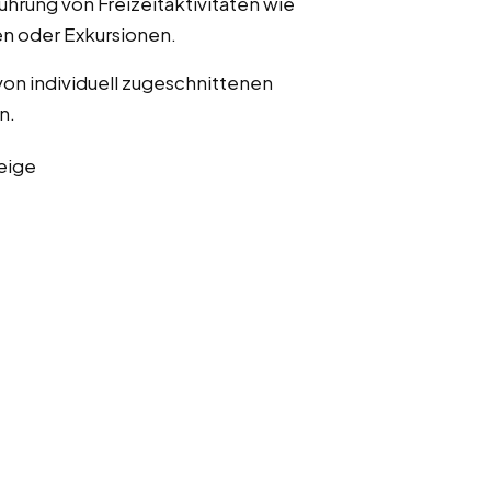
ührung von Freizeitaktivitäten wie
n oder Exkursionen.
von individuell zugeschnittenen
n.
eige