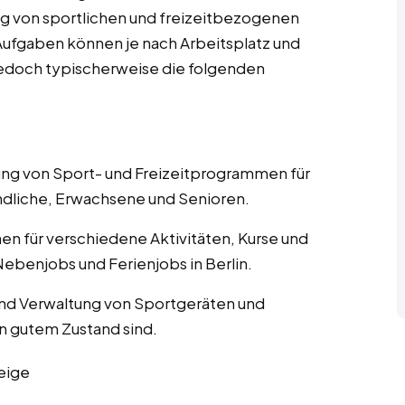
g von sportlichen und freizeitbezogenen
n Aufgaben können je nach Arbeitsplatz und
n jedoch typischerweise die folgenden
nung von Sport- und Freizeitprogrammen für
ndliche, Erwachsene und Senioren.
nen für verschiedene Aktivitäten, Kurse und
ebenjobs und Ferienjobs in Berlin.
und Verwaltung von Sportgeräten und
in gutem Zustand sind.
eige