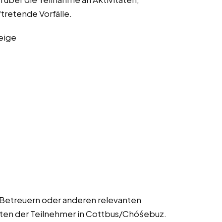
ftretende Vorfälle.
eige
 Betreuern oder anderen relevanten
alten der Teilnehmer in Cottbus/Chóśebuz.