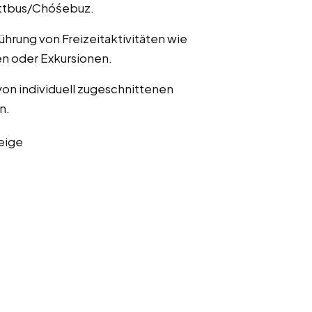
ottbus/Chóśebuz.
ührung von Freizeitaktivitäten wie
n oder Exkursionen.
von individuell zugeschnittenen
n.
eige