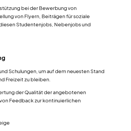
rstützung bei der Bewerbung von
lung von Flyern, Beiträgen für soziale
 diesen Studentenjobs, Nebenjobs und
ng
 und Schulungen, um auf dem neuesten Stand
d Freizeit zu bleiben.
rtung der Qualität der angebotenen
von Feedback zur kontinuierlichen
eige