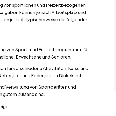
g von sportlichen und freizeitbezogenen
n Aufgaben können je nach Arbeitsplatz und
fassen jedoch typischerweise die folgenden
nung von Sport- und Freizeitprogrammen für
ndliche, Erwachsene und Senioren.
nen für verschiedene Aktivitäten, Kurse und
ebenjobs und Ferienjobs in Dinkelsbühl.
und Verwaltung von Sportgeräten und
in gutem Zustand sind.
eige