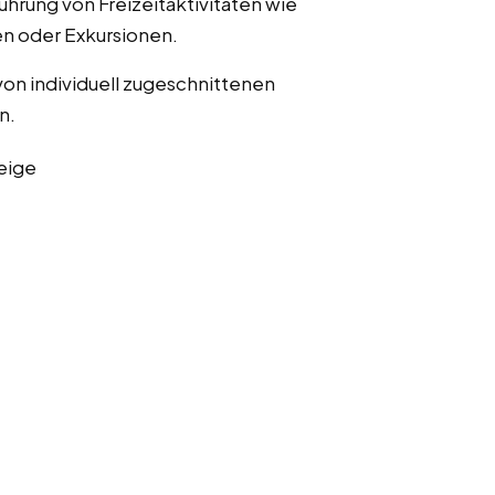
ührung von Freizeitaktivitäten wie
n oder Exkursionen.
von individuell zugeschnittenen
n.
eige