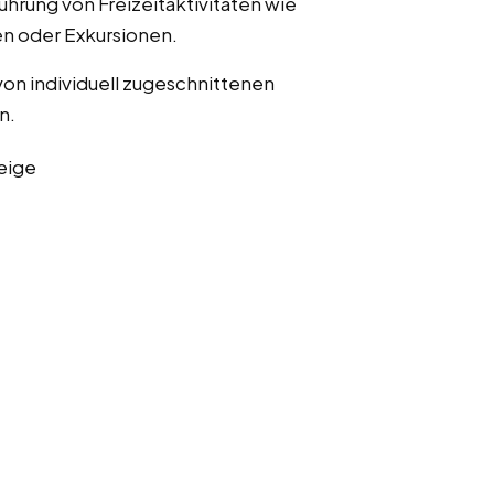
ührung von Freizeitaktivitäten wie
n oder Exkursionen.
von individuell zugeschnittenen
n.
eige