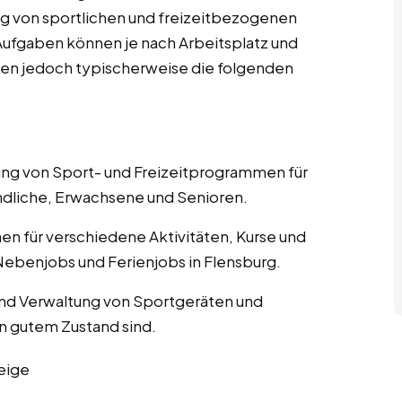
g von sportlichen und freizeitbezogenen
n Aufgaben können je nach Arbeitsplatz und
ssen jedoch typischerweise die folgenden
nung von Sport- und Freizeitprogrammen für
ndliche, Erwachsene und Senioren.
nen für verschiedene Aktivitäten, Kurse und
Nebenjobs und Ferienjobs in Flensburg.
und Verwaltung von Sportgeräten und
in gutem Zustand sind.
eige