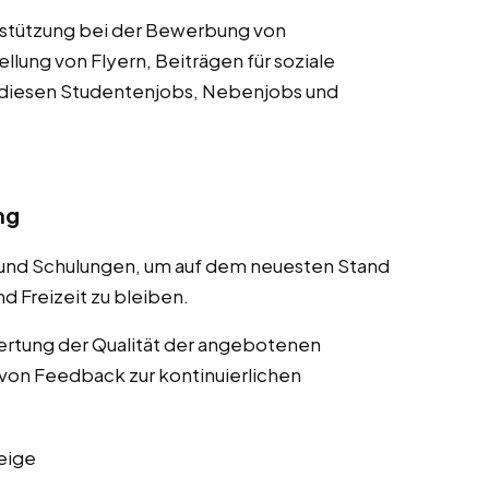
rstützung bei der Bewerbung von
lung von Flyern, Beiträgen für soziale
 diesen Studentenjobs, Nebenjobs und
ng
 und Schulungen, um auf dem neuesten Stand
d Freizeit zu bleiben.
rtung der Qualität der angebotenen
von Feedback zur kontinuierlichen
eige