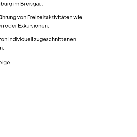
iburg im Breisgau.
ührung von Freizeitaktivitäten wie
n oder Exkursionen.
von individuell zugeschnittenen
n.
eige