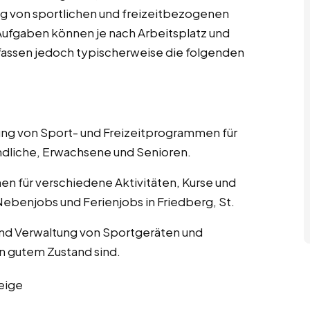
g von sportlichen und freizeitbezogenen
n Aufgaben können je nach Arbeitsplatz und
umfassen jedoch typischerweise die folgenden
nung von Sport- und Freizeitprogrammen für
ndliche, Erwachsene und Senioren.
nen für verschiedene Aktivitäten, Kurse und
ebenjobs und Ferienjobs in Friedberg, St.
und Verwaltung von Sportgeräten und
in gutem Zustand sind.
eige