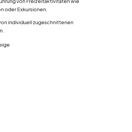
ührung von Freizeitaktivitäten wie
n oder Exkursionen.
von individuell zugeschnittenen
n.
eige