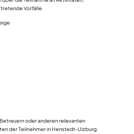
ftretende Vorfälle.
eige
 Betreuern oder anderen relevanten
lten der Teilnehmer in Henstedt-Ulzburg.