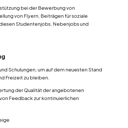
rstützung bei der Bewerbung von
lung von Flyern, Beiträgen für soziale
 diesen Studentenjobs, Nebenjobs und
ng
 und Schulungen, um auf dem neuesten Stand
d Freizeit zu bleiben.
rtung der Qualität der angebotenen
von Feedback zur kontinuierlichen
eige