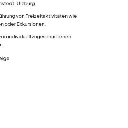
nstedt-Ulzburg.
ührung von Freizeitaktivitäten wie
n oder Exkursionen.
von individuell zugeschnittenen
n.
eige