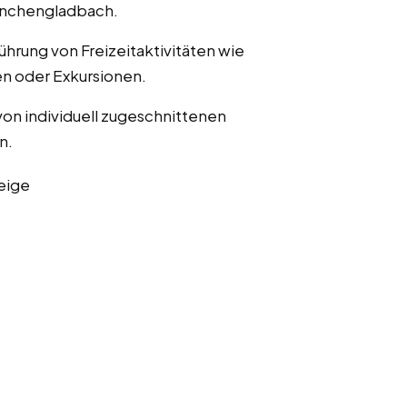
önchengladbach.
ührung von Freizeitaktivitäten wie
n oder Exkursionen.
von individuell zugeschnittenen
n.
eige