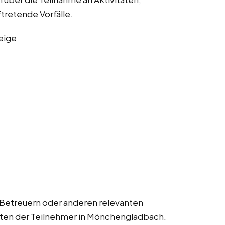
ftretende Vorfälle.
eige
 Betreuern oder anderen relevanten
alten der Teilnehmer in Mönchengladbach.