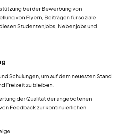
rstützung bei der Bewerbung von
lung von Flyern, Beiträgen für soziale
 diesen Studentenjobs, Nebenjobs und
ng
 und Schulungen, um auf dem neuesten Stand
d Freizeit zu bleiben.
rtung der Qualität der angebotenen
von Feedback zur kontinuierlichen
eige