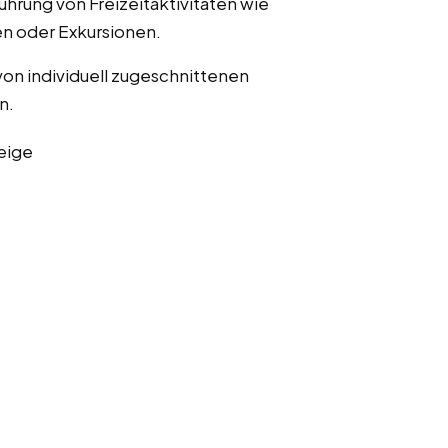
ührung von Freizeitaktivitäten wie
n oder Exkursionen.
von individuell zugeschnittenen
n.
eige