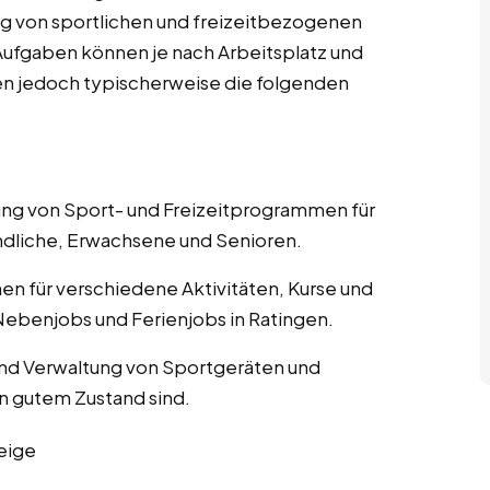
g von sportlichen und freizeitbezogenen
n Aufgaben können je nach Arbeitsplatz und
sen jedoch typischerweise die folgenden
nung von Sport- und Freizeitprogrammen für
ndliche, Erwachsene und Senioren.
nen für verschiedene Aktivitäten, Kurse und
Nebenjobs und Ferienjobs in Ratingen.
und Verwaltung von Sportgeräten und
in gutem Zustand sind.
eige