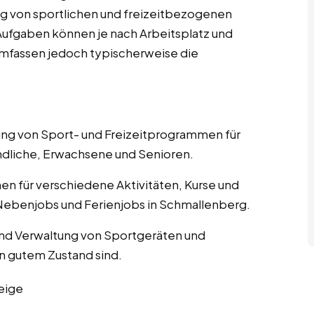
g von sportlichen und freizeitbezogenen
n Aufgaben können je nach Arbeitsplatz und
 umfassen jedoch typischerweise die
nung von Sport- und Freizeitprogrammen für
ndliche, Erwachsene und Senioren.
nen für verschiedene Aktivitäten, Kurse und
Nebenjobs und Ferienjobs in Schmallenberg.
und Verwaltung von Sportgeräten und
in gutem Zustand sind.
eige