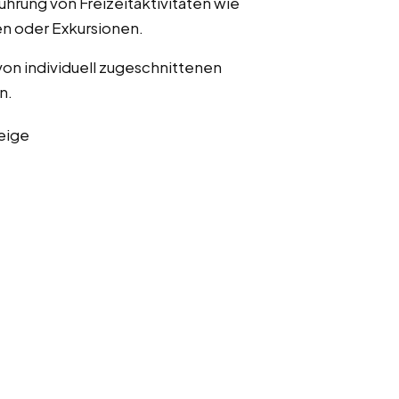
ührung von Freizeitaktivitäten wie
n oder Exkursionen.
von individuell zugeschnittenen
n.
eige