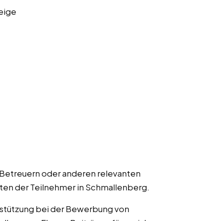
eige
 Betreuern oder anderen relevanten
lten der Teilnehmer in Schmallenberg.
rstützung bei der Bewerbung von