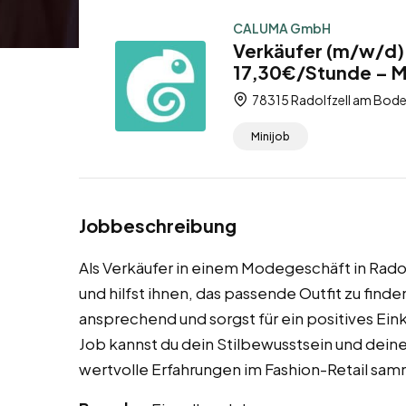
CALUMA GmbH
Verkäufer (m/w/d) 
17,30€/Stunde – M
78315 Radolfzell am Bod
Minijob
Jobbeschreibung
Als Verkäufer in einem Modegeschäft in Radol
und hilfst ihnen, das passende Outfit zu find
ansprechend und sorgst für ein positives Ei
Job kannst du dein Stilbewusstsein und dei
wertvolle Erfahrungen im Fashion-Retail sam