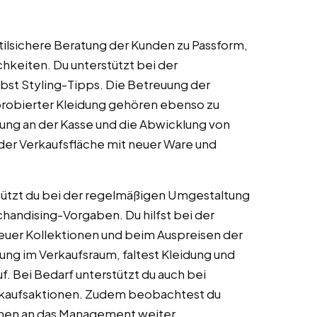
stilsichere Beratung der Kunden zu Passform,
keiten. Du unterstützt bei der
bst Styling-Tipps. Die Betreuung der
robierter Kleidung gehören ebenso zu
ng an der Kasse und die Abwicklung von
 der Verkaufsfläche mit neuer Ware und
.
ützt du bei der regelmäßigen Umgestaltung
chandising-Vorgaben. Du hilfst bei der
uer Kollektionen und beim Auspreisen der
dnung im Verkaufsraum, faltest Kleidung und
f. Bei Bedarf unterstützt du auch bei
erkaufsaktionen. Zudem beobachtest du
hen an das Management weiter.