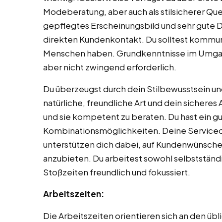
Modeberatung, aber auch als stilsicherer Que
gepflegtes Erscheinungsbild und sehr gute D
direkten Kundenkontakt. Du solltest kommun
Menschen haben. Grundkenntnisse im Umgang
aber nicht zwingend erforderlich.
Du überzeugst durch dein Stilbewusstsein u
natürliche, freundliche Art und dein sicheres
und sie kompetent zu beraten. Du hast ein g
Kombinationsmöglichkeiten. Deine Serviceor
unterstützen dich dabei, auf Kundenwünsch
anzubieten. Du arbeitest sowohl selbstständi
Stoßzeiten freundlich und fokussiert.
Arbeitszeiten:
Die Arbeitszeiten orientieren sich an den ü