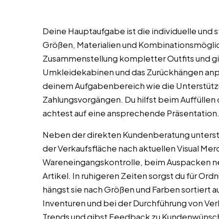
Deine Hauptaufgabe ist die individuelle und 
Größen, Materialien und Kombinationsmöglich
Zusammenstellung kompletter Outfits und gi
Umkleidekabinen und das Zurückhängen anp
deinem Aufgabenbereich wie die Unterstützu
Zahlungsvorgängen. Du hilfst beim Auffüllen
achtest auf eine ansprechende Präsentation
Neben der direkten Kundenberatung unterst
der Verkaufsfläche nach aktuellen Visual Mer
Wareneingangskontrolle, beim Auspacken ne
Artikel. In ruhigeren Zeiten sorgst du für Or
hängst sie nach Größen und Farben sortiert au
Inventuren und bei der Durchführung von V
Trends und gibst Feedback zu Kundenwünsc