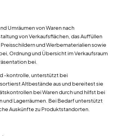
 und Umräumen von Waren nach
altung von Verkaufsflächen, das Auffüllen
 Preisschildern und Werbematerialien sowie
dabei, Ordnung und Übersicht im Verkaufsraum
äsentation bei.
 -kontrolle, unterstützt bei
ortierst Altbestände aus und bereitest sie
tätskontrollen bei Waren durch und hilfst bei
n und Lagerräumen. Bei Bedarf unterstützt
che Auskünfte zu Produktstandorten.