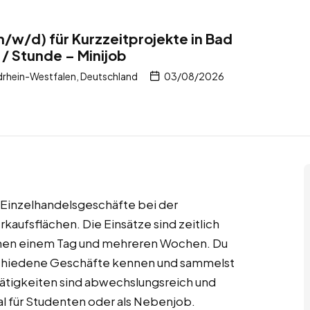
w/d) für Kurzzeitprojekte in Bad
 / Stunde – Minijob
drhein-Westfalen, Deutschland
03/08/2026
e Einzelhandelsgeschäfte bei der
kaufsflächen. Die Einsätze sind zeitlich
schen einem Tag und mehreren Wochen. Du
rschiedene Geschäfte kennen und sammelst
 Tätigkeiten sind abwechslungsreich und
eal für Studenten oder als Nebenjob.