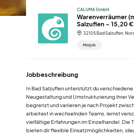
CALUMA GmbH
Warenverräumer (m/
Salzuflen – 15,20 €
32105 Bad Salzuflen, Nor
Minijob
Jobbeschreibung
In Bad Salzuflen unterstützt du verschieden
Neugestaltung und Umstrukturierung ihrer Ver
begrenzt und variieren je nach Projekt zwi
arbeitest in wechselnden Teams, lernst ve
vielfältige Erfahrungen im Einzelhandel. Die
bieten dir flexible Einsatzmöglichkeiten, id