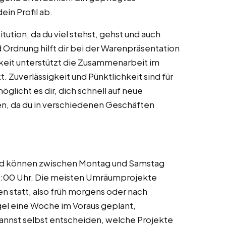
in Profil ab.
tution, da du viel stehst, gehst und auch
d Ordnung hilft dir bei der Warenpräsentation
eit unterstützt die Zusammenarbeit im
Zuverlässigkeit und Pünktlichkeit sind für
öglicht es dir, dich schnell auf neue
, da du in verschiedenen Geschäften
 und können zwischen Montag und Samstag
22:00 Uhr. Die meisten Umräumprojekte
n statt, also früh morgens oder nach
gel eine Woche im Voraus geplant,
kannst selbst entscheiden, welche Projekte