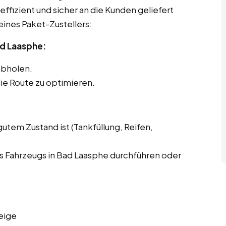
effizient und sicher an die Kunden geliefert
eines Paket-Zustellers:
ad Laasphe:
abholen.
ie Route zu optimieren.
gutem Zustand ist (Tankfüllung, Reifen,
 Fahrzeugs in Bad Laasphe durchführen oder
eige