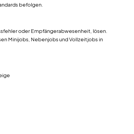
tandards befolgen.
sfehler oder Empfängerabwesenheit, lösen.
sen Minijobs, Nebenjobs und Vollzeitjobs in
eige