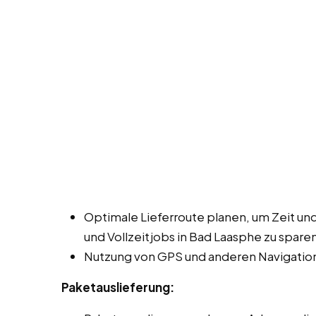
Optimale Lieferroute planen, um Zeit und
und Vollzeitjobs in Bad Laasphe zu sparen
Nutzung von GPS und anderen Navigation
Paketauslieferung: