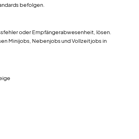
tandards befolgen.
sfehler oder Empfängerabwesenheit, lösen.
sen Minijobs, Nebenjobs und Vollzeitjobs in
eige