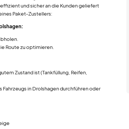
effizient und sicher an die Kunden geliefert
eines Paket-Zustellers:
rolshagen:
abholen.
ie Route zu optimieren.
gutem Zustand ist (Tankfüllung, Reifen,
 Fahrzeugs in Drolshagen durchführen oder
eige