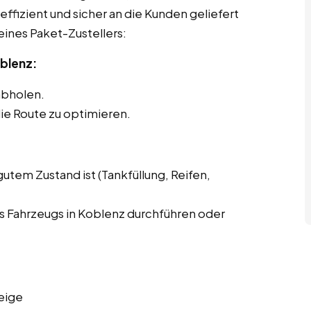
effizient und sicher an die Kunden geliefert
eines Paket-Zustellers:
oblenz:
abholen.
ie Route zu optimieren.
gutem Zustand ist (Tankfüllung, Reifen,
 Fahrzeugs in Koblenz durchführen oder
eige