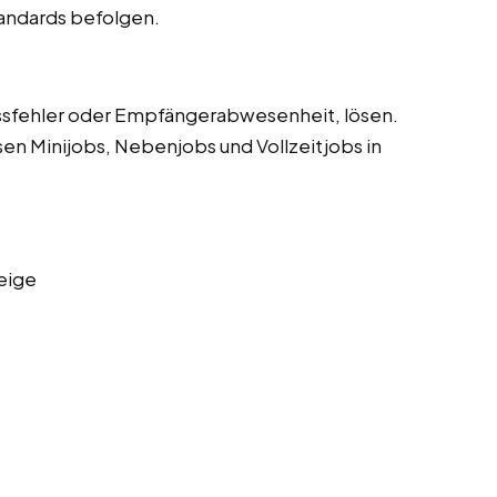
tandards befolgen.
sfehler oder Empfängerabwesenheit, lösen.
sen Minijobs, Nebenjobs und Vollzeitjobs in
eige