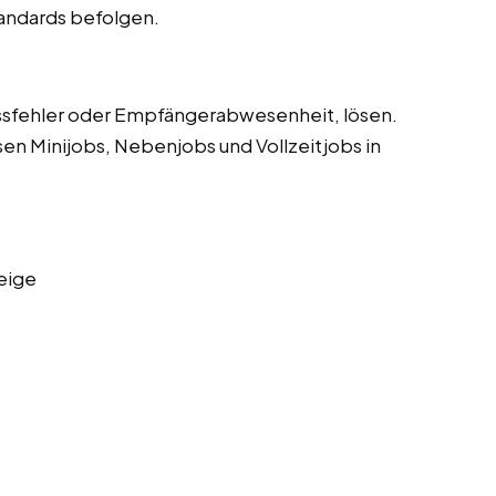
tandards befolgen.
sfehler oder Empfängerabwesenheit, lösen.
sen Minijobs, Nebenjobs und Vollzeitjobs in
eige