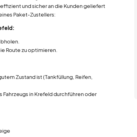
effizient und sicher an die Kunden geliefert
eines Paket-Zustellers:
efeld:
abholen.
ie Route zu optimieren.
gutem Zustand ist (Tankfüllung, Reifen,
 Fahrzeugs in Krefeld durchführen oder
eige