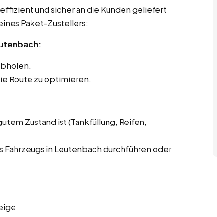
effizient und sicher an die Kunden geliefert
eines Paket-Zustellers:
eutenbach:
abholen.
ie Route zu optimieren.
gutem Zustand ist (Tankfüllung, Reifen,
 Fahrzeugs in Leutenbach durchführen oder
eige