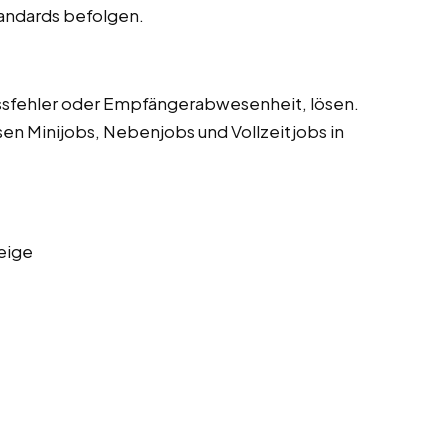
tandards befolgen.
sfehler oder Empfängerabwesenheit, lösen.
sen Minijobs, Nebenjobs und Vollzeitjobs in
eige