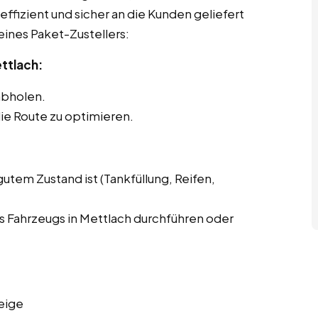
effizient und sicher an die Kunden geliefert
eines Paket-Zustellers:
ttlach:
abholen.
ie Route zu optimieren.
gutem Zustand ist (Tankfüllung, Reifen,
 Fahrzeugs in Mettlach durchführen oder
eige