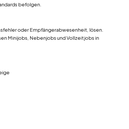
tandards befolgen.
sfehler oder Empfängerabwesenheit, lösen.
sen Minijobs, Nebenjobs und Vollzeitjobs in
eige