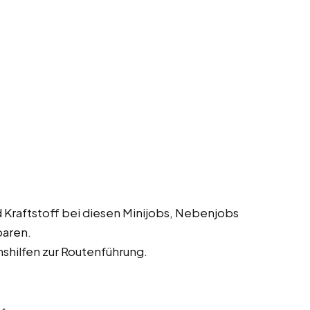
 Kraftstoff bei diesen Minijobs, Nebenjobs
paren.
shilfen zur Routenführung.