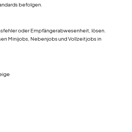
tandards befolgen.
sfehler oder Empfängerabwesenheit, lösen.
sen Minijobs, Nebenjobs und Vollzeitjobs in
eige