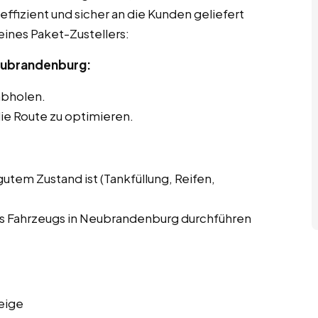
effizient und sicher an die Kunden geliefert
eines Paket-Zustellers:
Neubrandenburg:
abholen.
ie Route zu optimieren.
gutem Zustand ist (Tankfüllung, Reifen,
s Fahrzeugs in Neubrandenburg durchführen
eige