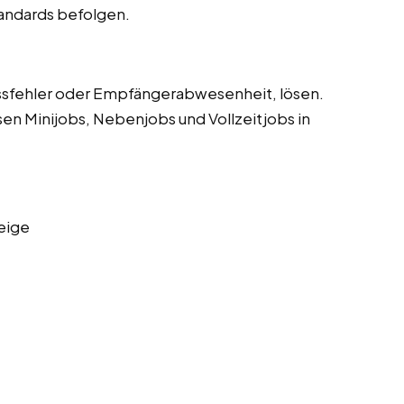
tandards befolgen.
sfehler oder Empfängerabwesenheit, lösen.
sen Minijobs, Nebenjobs und Vollzeitjobs in
eige