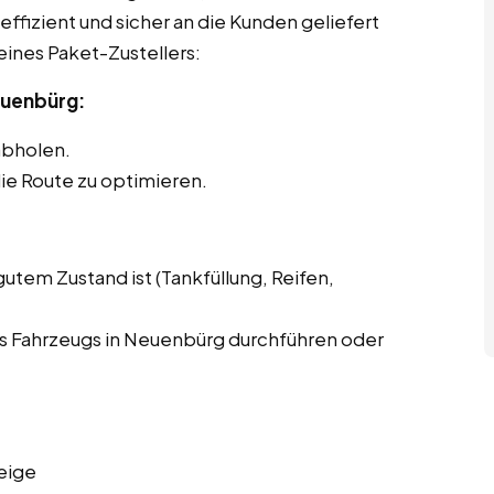
effizient und sicher an die Kunden geliefert
eines Paket-Zustellers:
euenbürg:
abholen.
ie Route zu optimieren.
gutem Zustand ist (Tankfüllung, Reifen,
s Fahrzeugs in Neuenbürg durchführen oder
eige