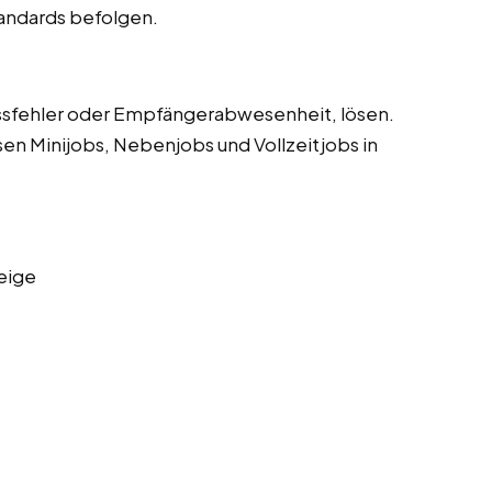
tandards befolgen.
sfehler oder Empfängerabwesenheit, lösen.
sen Minijobs, Nebenjobs und Vollzeitjobs in
eige