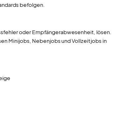
tandards befolgen.
sfehler oder Empfängerabwesenheit, lösen.
sen Minijobs, Nebenjobs und Vollzeitjobs in
eige