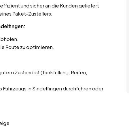
effizient und sicher an die Kunden geliefert
eines Paket-Zustellers:
ndelfingen:
abholen.
ie Route zu optimieren.
gutem Zustand ist (Tankfüllung, Reifen,
 Fahrzeugs in Sindelfingen durchführen oder
eige