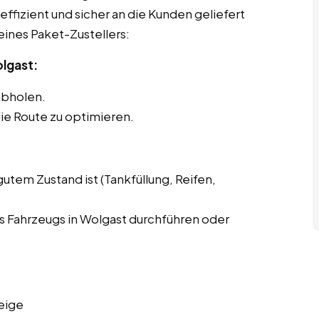
effizient und sicher an die Kunden geliefert
eines Paket-Zustellers:
olgast:
abholen.
ie Route zu optimieren.
gutem Zustand ist (Tankfüllung, Reifen,
 Fahrzeugs in Wolgast durchführen oder
eige