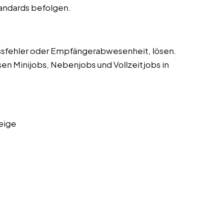
tandards befolgen.
sfehler oder Empfängerabwesenheit, lösen.
sen Minijobs, Nebenjobs und Vollzeitjobs in
eige