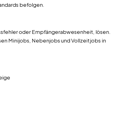
tandards befolgen.
sfehler oder Empfängerabwesenheit, lösen.
sen Minijobs, Nebenjobs und Vollzeitjobs in
eige