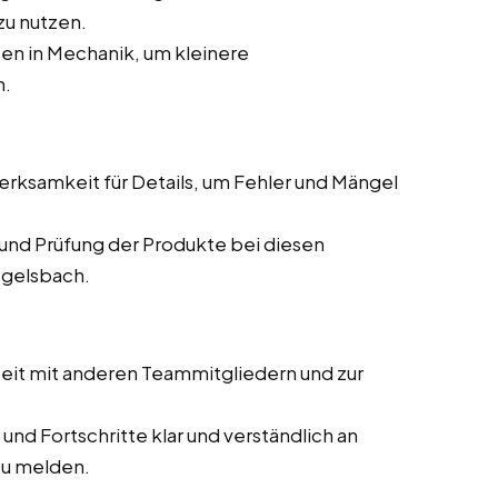
zu nutzen.
en in Mechanik, um kleinere
n.
ksamkeit für Details, um Fehler und Mängel
und Prüfung der Produkte bei diesen
Egelsbach.
it mit anderen Teammitgliedern und zur
und Fortschritte klar und verständlich an
zu melden.