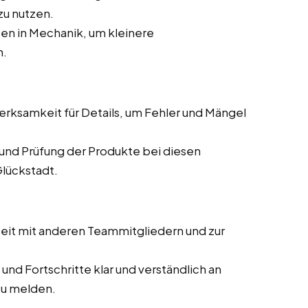
zu nutzen.
en in Mechanik, um kleinere
n.
ksamkeit für Details, um Fehler und Mängel
und Prüfung der Produkte bei diesen
Glückstadt.
it mit anderen Teammitgliedern und zur
und Fortschritte klar und verständlich an
zu melden.