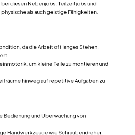
 bei diesen Nebenjobs, Teilzeitjobs und
l physische als auch geistige Fähigkeiten.
ndition, da die Arbeit oft langes Stehen,
ert.
einmotorik, um kleine Teile zu montieren und
Zeiträume hinweg auf repetitive Aufgaben zu
die Bedienung und Überwachung von
gige Handwerkzeuge wie Schraubendreher,