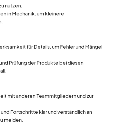
zu nutzen.
en in Mechanik, um kleinere
n.
ksamkeit für Details, um Fehler und Mängel
und Prüfung der Produkte bei diesen
ll.
it mit anderen Teammitgliedern und zur
und Fortschritte klar und verständlich an
zu melden.