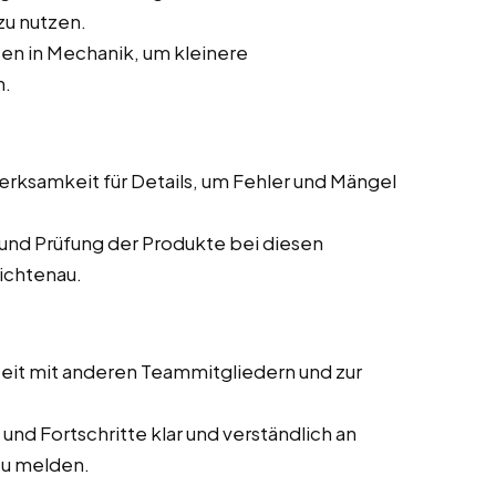
zu nutzen.
en in Mechanik, um kleinere
n.
ksamkeit für Details, um Fehler und Mängel
und Prüfung der Produkte bei diesen
Lichtenau.
it mit anderen Teammitgliedern und zur
und Fortschritte klar und verständlich an
zu melden.