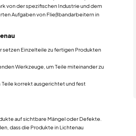
tark von der spezifischen Industrie und dem
ierten Aufgaben von Fließbandarbeitern in
tenau
 setzen Einzelteile zu fertigen Produkten
enden Werkzeuge, um Teile miteinander zu
 Teile korrekt ausgerichtet und fest
ukte auf sichtbare Mängel oder Defekte.
len, dass die Produkte in Lichtenau