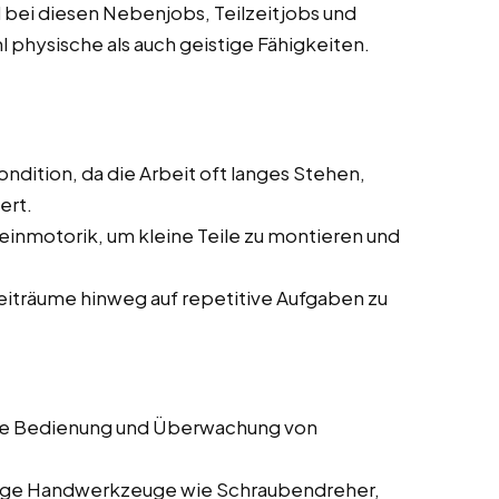
 bei diesen Nebenjobs, Teilzeitjobs und
hl physische als auch geistige Fähigkeiten.
ndition, da die Arbeit oft langes Stehen,
ert.
einmotorik, um kleine Teile zu montieren und
Zeiträume hinweg auf repetitive Aufgaben zu
die Bedienung und Überwachung von
gige Handwerkzeuge wie Schraubendreher,