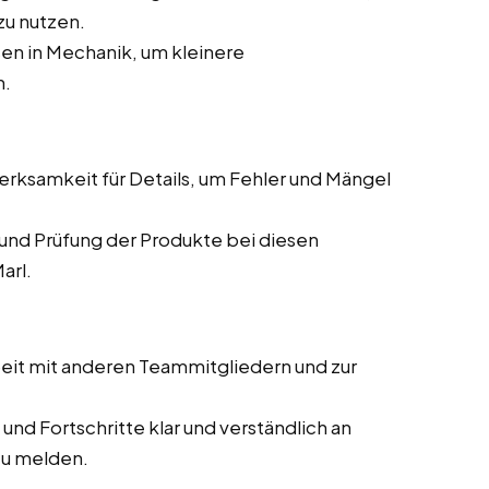
zu nutzen.
en in Mechanik, um kleinere
n.
ksamkeit für Details, um Fehler und Mängel
und Prüfung der Produkte bei diesen
arl.
it mit anderen Teammitgliedern und zur
und Fortschritte klar und verständlich an
zu melden.