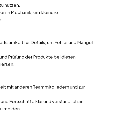
zu nutzen.
en in Mechanik, um kleinere
n.
ksamkeit für Details, um Fehler und Mängel
und Prüfung der Produkte bei diesen
iersen.
it mit anderen Teammitgliedern und zur
und Fortschritte klar und verständlich an
zu melden.