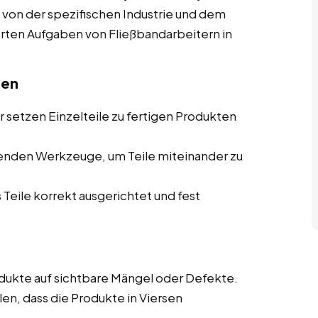
rk von der spezifischen Industrie und dem
ierten Aufgaben von Fließbandarbeitern in
sen
 setzen Einzelteile zu fertigen Produkten
enden Werkzeuge, um Teile miteinander zu
 Teile korrekt ausgerichtet und fest
ukte auf sichtbare Mängel oder Defekte.
len, dass die Produkte in Viersen