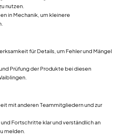
zu nutzen.
en in Mechanik, um kleinere
n.
ksamkeit für Details, um Fehler und Mängel
und Prüfung der Produkte bei diesen
Waiblingen.
it mit anderen Teammitgliedern und zur
und Fortschritte klar und verständlich an
zu melden.