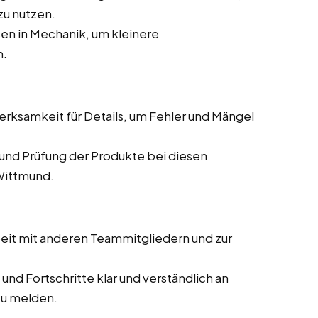
zu nutzen.
en in Mechanik, um kleinere
n.
ksamkeit für Details, um Fehler und Mängel
und Prüfung der Produkte bei diesen
 Wittmund.
it mit anderen Teammitgliedern und zur
und Fortschritte klar und verständlich an
zu melden.